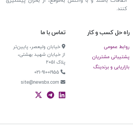
اتفاقات باشند و با واکنش به‌موقع، از بحران پیشگیری
کنند.
راه حل کسب و کار
تماس با ما
روابط عمومی
خیابان ولیعصر، پایین‌تر
از خیابان شهید بهشتی،
پشتیبانی مشتریان
پلاک 2051
بازاریابی و برندینگ
021-91001955
site@newsbx.com