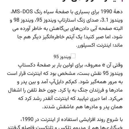
دهۀ 1990 برای بسیاری با صفحۀ سیاه رنگ MS-DOS،
ویندوز 3.1، صدای زنگ استارتاپ ویندوز 95، ویندوز 98 و
البته صفحه آبی دادن‌های بی‌گاهش به خاطر آورده می
شود، اما صبر کنید! یک آیتم خاطره‌انگیز دیگر هم جا
ماند؛ اینترنت اکسپلورر.
وقتی آن e معروف، برای اولین بار بر صفحۀ دکستاپ
ویندوز 95 نقش بست، مشخص بود که اینترنت قرار است
به مرور همه‌گیر شود. کم‌کم دایل‌آپ آمد و بین پدر و
مادرها و فرزندان جنگ به پا کرد. چون خط تلفن را اشغال
می‌کرد. اما دیری نپایید که اینترنت آنقدر رشد کرد که
همان پدر و مادرها هم عاشقش شدند.
با شروع روند افزایشی استفاده از اینترنت در 1990،
خبرگزاری‌ها هم از مدیوم تلکس و تلتکست فاصله گرفتند