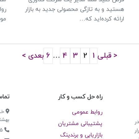
هستید و به تازگی محصولی جدید به بازار
روا
ارائه کرده‌اید که…
موف
< قبلی
1
2
3
4
…
6
بعدی >
راه حل کسب و کار
تماس
روابط عمومی
خیا
بهشتی،
ر
پشتیبانی مشتریان
021-91001955
ر
بازاریابی و برندینگ