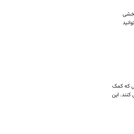
ربخشی
انید
تی که کمک
کنند. این