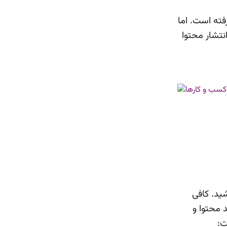
فته است. اما
نتشار محتوا
شید. کافی
د محتوا و
ت: