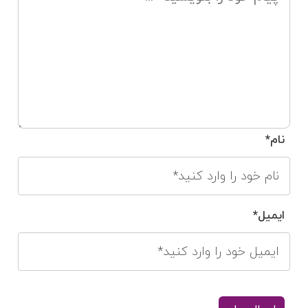
نام*
ایمیل*