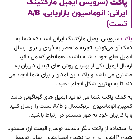
پاکت
(سرویس ایمیل مارکتینگ
ایرانی: اتوماسیون بازاریابی، A/B
تست)
پاکت
سرویس ایمیل مارکتینگ ایرانی است که شما به
کمک آن می‌توانید تجربه منحصر به فردی را برای ارسال
ایمیل های خود داشته باشید. همانطور که می دانید
ارسال ایمیل یکی از بهترین روش های تبدیل کاربران به
مشتری می باشد و پاکت این امکان را برای شما ایجاد می
کند تا به بهترین شکل انجام دهید.
به کمک پاکت شما می توانید ایمیل های گوناگونی مانند
کمپین،اتوماسیون، ترنزکشنال و A/B ﺗﺴﺖ را ارسال کنید
و با کاربران خود به طور مستمر در ارتباط باشید.
ﺑﺎ اﺳﺘﻔﺎده از ﭘﺎﮐﺖ دﯾﮕﺮ دﻏﺪﻏﻪ ﻧﻮﺳﺎن ﻗﯿﻤﺖ ارز، ﻣﺴﺪود
ﺷﺪن IPﻫﺎی اﯾﺮان، ﺑﺎز ﻧﺸﺪن اﯾﻤﯿﻞﻫﺎی ارﺳﺎﻟﯽ ﺗﻮﺳﻂ