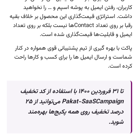
ﮐﺎرﺑﺮان، رﻓﺘﻦ اﯾﻤﯿﻞ ﺑﻪ ﭘﻮﺷﻪ اﺳﭙﻢ و … را ﻧﺨﻮاﻫﯿﺪ
داﺷﺖ. اﺳﺘﺮاﺗﮋی ﻗﯿﻤﺖﮔﺬاری اﯾﻦ ﻣﺤﺼﻮل ﺑﺮ ﺧﻼف ﺑﻘﯿﻪ
رﻗﺒﺎ ﺑﺮ روی ﺗﻌﺪاد Contactﻫﺎ ﻧﯿﺴﺖ ﺑﻠﮑﻪ ﺑﺮ روی ﺗﻌﺪاد
اﯾﻤﯿﻞ و ﻗﺎﺑﻠﯿﺖﻫﺎ ﻗﯿﻤﺖﮔﺬاری ﺷﺪه است.
پاکت با بهره گیری از تیم پشتیبانی قوی همواره در کنار
شماست و ارسال ایمیل ها را برای کسب و کارها راحت
کرده است.
تا ۳۱ فروردین ۱۴۰۰ با استفاده از کد تخفیف
Pakat-SaaSCampaign می‌توانید از ۲۵
درصد تخفیف روی همه پکیج‌ها بهره‌مند
شوید.