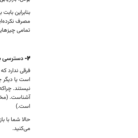
بنابراین بابت
مصرف نکرده‌ای
تمامی چیزهایی
2-
دسترسی به
فرقی ندارد که
است یا دیگر چ
نیستند. چراکه
آشناست. (مخص
است.)
حالا شما با با
می‌کنید.