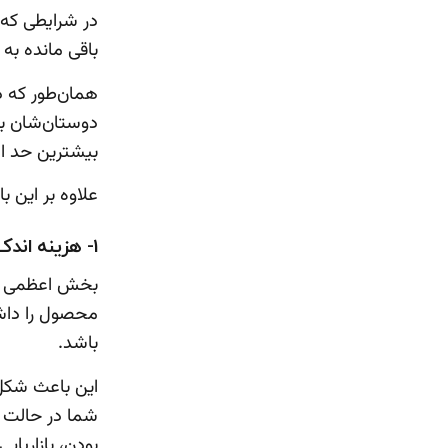
در شرایطی که 
باقی مانده به 
دوستان‌شان برا
بیشترین حد اع
علاوه بر این ب
1- هزینه اندک
بخش اعظمی از ب
محصول را داشته
باشد.
این باعث شکل‌
شما در حالت عا
بودن، بازاریابی