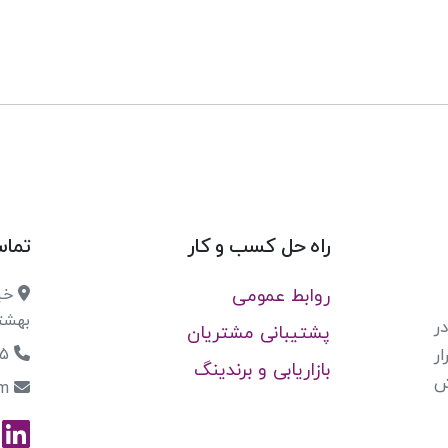
راه حل کسب و کار
تماس
روابط عمومی
خیا
بهشتی،
ر
پشتیبانی مشتریان
021-91001955
ر
بازاریابی و برندینگ
ش
site@newsbx.com