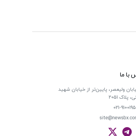
 با ما
بان ولیعصر، پایین‌تر از خیابان شهید
 پلاک 2051