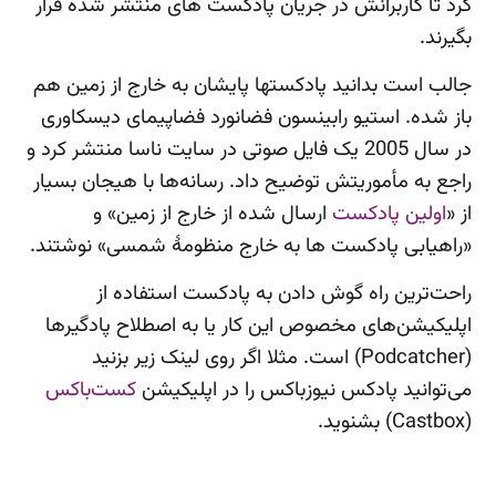
کرد تا کاربرانش در جریان پادکست های منتشر شده قرار
بگیرند.
جالب است بدانید پادکستها پایشان به خارج از زمین هم
باز شده. استیو رابینسون فضانورد فضاپیمای دیسکاوری
در سال 2005 یک فایل صوتی در سایت ناسا منتشر کرد و
راجع به مأموریتش توضیح داد. رسانه‌ها با هیجان بسیار
از «
اولین پادکست
ارسال شده از خارج از زمین» و
«راهیابی پادکست ها به خارج منظومهٔ شمسی» نوشتند.
راحت‌ترین راه گوش دادن به پادکست استفاده از
اپلیکیشن‌های مخصوص این کار یا به اصطلاح پادگیرها
(Podcatcher) است. مثلا اگر روی لینک زیر بزنید
می‌توانید پادکس نیوزباکس را در اپلیکیشن
کست‌باکس
(Castbox) بشنوید.