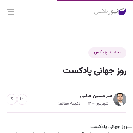
مجله نیوزباکس
روز جهانی پادکست
امیرحسین قاضی
𝕏
in
29 شهریور 1400 · 1 دقیقه مطالعه