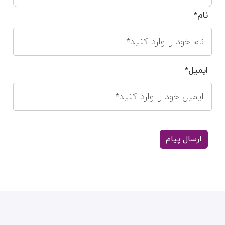
نام*
ایمیل*