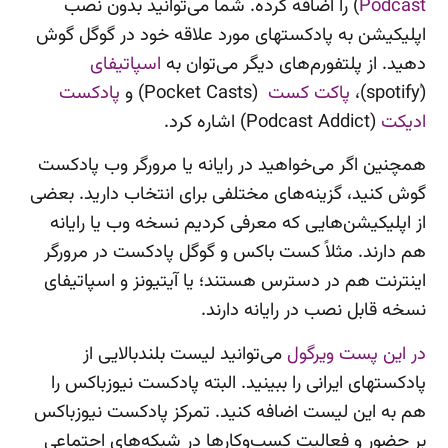
Podcast
) را اضافه کرده. شما می‌توانید بدون نصب
اپلیکیشن به پادکستهای مورد علاقه خود در گوگل گوش
دهید. از پلتفورم‌های دیگر می‌توان به
اسپاتیفای
(ٰspotify)،
پاکت کست
(Pocket Casts) و
پادکست
ادیکت
(Podcast Addict) اشاره کرد.
همچنین اگر می‌‌خواهید در رایانه یا مرورگر وب پادکست
گوش کنید، گزینه‌های مختلفی برای انتخاب دارید. بعضی
از اپلیکیشن‌هایی که معرفی کردیم نسخه وب یا رایانه
هم دارند. مثلاً کست باکس و گوگل پادکست در مرورگر
اینترنت هم در دسترس هستند؛ یا آیتیونز و اسپاتیفای
نسخه قابل نصب در رایانه دارند.
در این پست ویرگول
می‌توانید لیست بلندبالایی از
پادکستهای ایرانی را ببینید. البته پادکست نیوزباکس را
هم به این لیست اضافه کنید. تمرکز پادکست نیوزباکس
بر حضور و فعالیت کسب‌وکارها در شبکه‌های اجتماعی