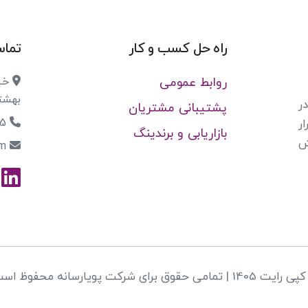
راه حل کسب و کار
تماس
روابط عمومی
خیا
بهشتی،
ر
پشتیبانی مشتریان
021-91001955
ر
بازاریابی و برندینگ
ش
site@newsbx.com
1405 | تمامی حقوق برای شرکت پویارسانه محفوظ است.